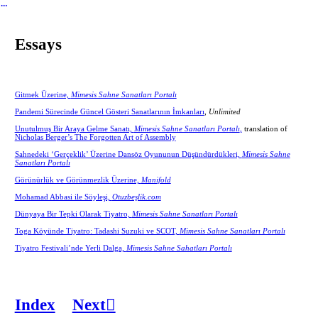
︎
Essays
Gitmek Üzerine,
Mimesis Sahne Sanatları Portalı
Pandemi Sürecinde Güncel Gösteri Sanatlarının İmkanları
,
Unlimited
Unutulmuş Bir Araya Gelme Sanatı,
Mimesis Sahne Sanatları Portalı
,
translation of
Nicholas Berger’s The Forgotten Art of Assembly
Sahnedeki ‘Gerçeklik’ Üzerine Dansöz Oyununun Düşündürdükleri,
Mimesis Sahne
Sanatları Portalı
Görünürlük ve Görünmezlik Üzerine,
Manifold
Mohamad Abbasi ile Söyleşi,
Otuzbeşlik.com
Dünyaya Bir Tepki Olarak Tiyatro,
Mimesis Sahne Sanatları Portalı
Toga Köyünde Tiyatro: Tadashi Suzuki ve SCOT,
Mimesis Sahne Sanatları Portalı
Tiyatro Festivali’nde Yerli Dalga,
Mimesis Sahne Sahatları Portalı
Index
Next︎